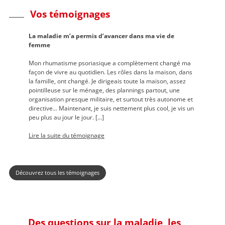
Vos témoignages
La maladie m’a permis d’avancer dans ma vie de
femme
Le
Mon rhumatisme psoriasique a complètement changé ma
p
façon de vivre au quotidien. Les rôles dans la maison, dans
 :
la famille, ont changé. Je dirigeais toute la maison, assez
Je
Précédent
pointilleuse sur le ménage, des plannings partout, une
ju
organisation presque militaire, et surtout très autonome et
ma
directive... Maintenant, je suis nettement plus cool, je vis un
peu plus au jour le jour. [...]
Li
Lire la suite du témoignage
Suivant
Découvrez tous les témoignages
Des questions sur la maladie, les