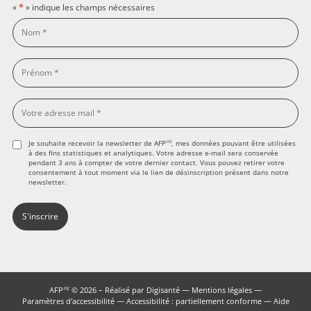
*
«
» indique les champs nécessaires
ric
Je souhaite recevoir la newsletter de AFP
, mes données pouvant être utilisées
à des fins statistiques et analytiques. Votre adresse e-mail sera conservée
pendant 3 ans à compter de votre dernier contact. Vous pouvez retirer votre
consentement à tout moment via le lien de désinscription présent dans notre
newsletter.
ric
AFP
© 2026 – Réalisé par
Digisanté
—
Mentions légales
—
Paramètres d'accessibilité
—
Accessibilité : partiellement conforme
—
Aide