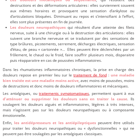
destructions et des déformations articulaires : elles surviennent souvent
aux mêmes horaires et provoquent une sensation d’ankylose ou
d’articulations bloquées. Diminuant au repos et s’intensifiant à l’effort,
elles sont plus présentes en fin de journée.
Les douleurs neuropathiques
qui résultent d’une atteinte des filets
nerveux, suite à une chirurgie ou à la destruction des articulations : elles
suivent une branche nerveuse et se traduisent par des sensations de
type brûlures, picotements, serrement, décharges électriques, sensation
d’étau, de peau « cartonnée »… Elles peuvent être déclenchées par un
frôlement, le chaud ou le froid, faire souffrir plusieurs mois, disparaitre
puis réapparaitre en cas de poussées inflammatoires.
Dans les rhumatismes inflammatoires chroniques, la prise en charge des
douleurs repose en premier lieu sur
le
traitement de fond
:
une maladie
bien traitée est une maladie moins active
, avec moins de poussées, moins
de destructions et donc moins de douleurs inflammatoires et mécaniques.
Les antalgiques, ou
traitements symptomatiques
, permettent quant à eux
d’atténuer ou supprimer les douleurs sans en traiter la cause
. Ils
soulagent les douleurs aiguës et inflammatoires, légères à très intenses,
mais n’agissent pas sur les douleurs neuropathiques ou à composante
émotionnelle.
Enfin,
les antidépresseurs et les antiépileptiques
peuvent être utilisés
pour traiter les douleurs neuropathiques ou « dysfonctionnelles » qui ne
peuvent pas être soulagées par les antalgiques classiques.