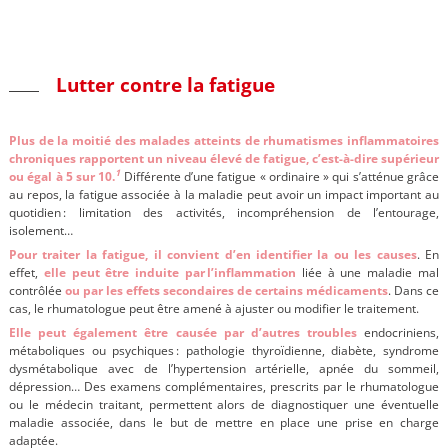
Lutter contre la fatigue
Plus de la moitié des malades atteints de rhumatismes inflammatoires
chroniques rapportent un niveau élevé de fatigue, c’est-à-dire supérieur
1
ou égal à 5 sur 10.
Différente d’une fatigue « ordinaire » qui s’atténue grâce
au repos, la fatigue associée à la maladie peut avoir un impact important au
quotidien : limitation des activités, incompréhension de l’entourage,
isolement…
Pour traiter la fatigue, il convient d’en identifier la ou les causes
. En
effet,
elle peut être induite par l’inflammation
liée à une maladie mal
contrôlée
ou par les effets secondaires de certains médicaments
. Dans ce
cas, le rhumatologue peut être amené à ajuster ou modifier le traitement.
Elle peut également être causée par d’autres troubles
endocriniens,
métaboliques ou psychiques : pathologie thyroïdienne, diabète, syndrome
dysmétabolique avec de l’hypertension artérielle, apnée du sommeil,
dépression…
Des examens complémentaires, prescrits par le rhumatologue
ou le médecin traitant, permettent alors de diagnostiquer une éventuelle
maladie associée
, dans le but de mettre en place une prise en charge
adaptée.