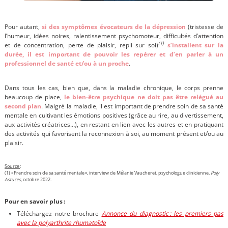
Pour autant,
si des symptômes évocateurs de la dépression
(tristesse de
l’humeur, idées noires, ralentissement psychomoteur, difficultés d’attention
(1)
et de concentration, perte de plaisir, repli sur soi)
s’installent sur la
durée, il est important de pouvoir les repérer et d’en parler à un
professionnel de santé et/ou à un proche
.
Dans tous les cas, bien que, dans la maladie chronique, le corps prenne
beaucoup de place,
le bien-être psychique ne doit pas être relégué au
second plan
. Malgré la maladie, il est important de prendre soin de sa santé
mentale en cultivant les émotions positives (grâce au rire, au divertissement,
aux activités créatrices…), en restant en lien avec les autres et en pratiquant
des activités qui favorisent la reconnexion à soi, au moment présent et/ou au
plaisir.
Source
:
(1) « Prendre soin de sa santé mentale », interview de Mélanie Vaucheret, psychologue clinicienne,
Poly
Astuces
, octobre 2022.
Pour en savoir plus :
Téléchargez notre brochure
Annonce du diagnostic : les premiers pas
avec la polyarthrite rhumatoïde