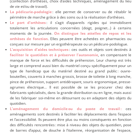
(confection d’orthèses, choix d’aides techniques, aménagement du lieu
de vie et/ou de travail).
La pédicurie-podologie
: elle permet de conserver ou de rétablir le
périmètre de marche grâce à des soins ou à la réalisation d’orthèses.
Le port d’orthèses
: il s’agit d’appareils rigides qui immobilisent
totalement les articulations concernées (doigt, poignet…) à certains
moments de la journée.
On distingue les attelles de repos et les
orthèses de fonction
. Elles peuvent être achetées en pharmacies ou
conçues sur mesure par un ergothérapeute ou un pédicure-podologue.
L’acquisition d’aides techniques
: ces outils et objets sont destinés à
faciliter le quotidien et à préserver l’autonomie
, en compensant le
manque de force et les difficultés de préhension. Leur champ est très
large et comprend aussi bien du matériel conçu spécifiquement pour un
type de handicap que du matériel destiné au grand public : ouvre-
bouteilles, couverts à manches grossis, brosse de toilette à long manche,
pince de préhension, support antidérapant, souris ergonomique, presse-
agrumes électrique… Il est possible de se les procurer chez des
fabricants spécialisés, dans la grande distribution ou en ligne, mais aussi
de les fabriquer soi-même en détournant ou en adaptant des objets du
quotidien.
L’aménagement du domicile ou du poste de travail :
ces
aménagements sont destinés à faciliter les déplacements dans l’espace
et l’accessibilité. Ils peuvent être plus ou moins conséquents en fonction
des difficultés rencontrées : mise à niveau des objets du quotidien, pose
de barres d’appui, de douche à l’italienne, réorganisation de l’espace,