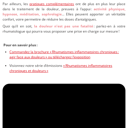
Par ailleurs,
les
pratiques complémentaires
ont de plus en plus leur place
dans le traitement de la douleur, preuves à l’appui :
activité physique,
hypnose, méditation, sophrologie
… Elles peuvent apporter un véritable
confort, voire permettre de réduire les doses d’antalgiques.
Quoi qu’il en soit,
la douleur n’est pas une fatalité
: parlez-en à votre
rhumatologue qui pourra vous proposer une prise en charge sur mesure !
Pour en savoir plus :
Commandez la brochure « Rhumatismes inflammatoires chroniques :
agir face aux douleurs » ou téléchargez l’exposition
Visionnez notre série d’émissions
« Rhumatismes inflammatoires
chroniques et douleurs »