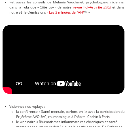
Retrouvez les conseils de Mélanie Vaucheret, psychologue-clinicienne,
dans la rubrique « Côté psy » de notre
revue PolyArthrite
infos
et dans
ric
notre série d’émissions
« Les 3 minutes de l’AFP
»
Visionnez nos replays :
la conférence « Santé mentale, parlons-en ! » avec la participation du
Pr Jérôme AVOUAC, rhumatologue à l’hôpital Cochin à Paris
le webinaire « Rhumatismes inflammatoires chroniques et santé
mentale : et si on en parlait ? » avec la participation du Dr Catherine