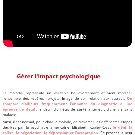
Gérer l'impact psychologique
La maladie représente un véritable bouleversement et vient modifier
l’ensemble des repères : projets, image de soi, relation aux autres…
On
compare d’ailleurs fréquemment l’annonce du diagnostic à une
épreuve de deuil
: le deuil d’un état de santé antérieur, d’une vie sans
maladie.
Ainsi, il est normal, pour chaque malade, de traverser les différentes étapes
décrites par la psychiatre américaine, Elisabeth Kubler-Ross :
le déni, la
colère, la négociation, la dépression et l’acceptation
. Ce processus peut