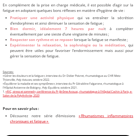
En complément de la prise en charge médicale, il est possible d’agir sur la
fatigue en adoptant quelques bons réflexes en matière d’hygiène de vie :
Pratiquer une activité physique
qui va entraîner la sécrétion
d’endorphines et ainsi diminuer la sensation de fatigue ;
Bien dormir, idéalement 7 heures par nui
t à compléter
éventuellement par une sieste d’une vingtaine de minutes ;
Respecter son rythme et se reposer
lorsque la fatigue se manifeste ;
Expérimenter la relaxation, la sophrologie ou la méditation
, qui
peuvent être utiles pour favoriser l’endormissement mais aussi pour
gérer la sensation de fatigue.
Sources :
« Gérer les douleurs et la fatigue », interview du Dr Didier Poivret, rhumatologue au CHR Metz-
Thionville,
Poly Astuces
, octobre 2022.
« Équilibrer la maladie et ses symptômes », interview du Pr Géraldine Falgarone, rhumatologue à
l’Hôpital Avicenne de Bobigny,
Poly Équilibre
, octobre 2021.
1.
« RIC, stress et sommeil », conférence du Pr Jérôme Avouac, rhumatologue à l’Hôpital Cochin à Paris, e-
Salon de la PolyArthrite, 2020
Pour en savoir plus :
Découvrez notre série d’émissions
« Rhumatismes inflammatoires
chroniques et fatigue »