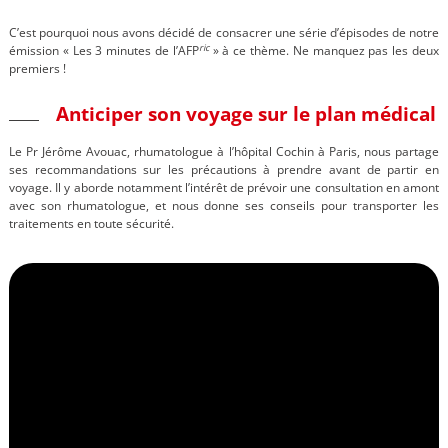
C’est pourquoi nous avons décidé de consacrer une série d’épisodes de notre
ric
émission « Les 3 minutes de l’AFP
» à ce thème. Ne manquez pas les deux
premiers !
Anticiper son voyage sur le plan médical
Le Pr Jérôme Avouac, rhumatologue à l’hôpital Cochin à Paris, nous partage
ses recommandations sur les précautions à prendre avant de partir en
voyage. Il y aborde notamment l’intérêt de prévoir une consultation en amont
avec son rhumatologue, et nous donne ses conseils pour transporter les
traitements en toute sécurité.