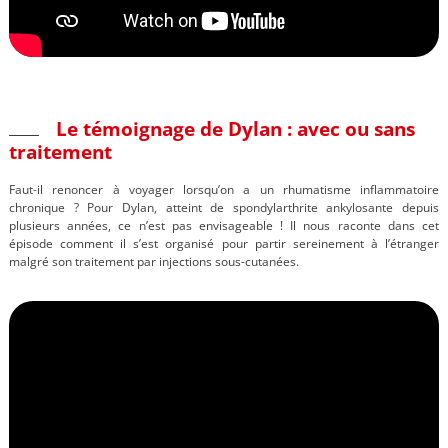
Le témoignage de Dylan : avec ou sans
traitement
Faut-il renoncer à voyager lorsqu’on a un rhumatisme inflammatoire
chronique ? Pour Dylan, atteint de spondylarthrite ankylosante depuis
plusieurs années, ce n’est pas envisageable ! Il nous raconte dans cet
épisode comment il s’est organisé pour partir sereinement à l’étranger
malgré son traitement par injections sous-cutanées.