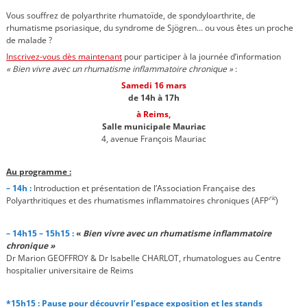
Vous souffrez de polyarthrite rhumatoïde, de spondyloarthrite, de
rhumatisme psoriasique, du syndrome de Sjögren… ou vous êtes un proche
de malade ?
Inscrivez-vous dès maintenant
pour participer à la journée d’information
« Bien vivre avec un rhumatisme inflammatoire chronique »
:
Samedi 16 mars
de 14h à 17h
à Reims,
Salle municipale Mauriac
4, avenue François Mauriac
Au programme :
– 14h :
Introduction et présentation de l’Association Française des
ric
Polyarthritiques et des rhumatismes inflammatoires chroniques (AFP
)
– 14h15 – 15h15 :
«
Bien vivre avec un rhumatisme inflammatoire
chronique »
Dr Marion GEOFFROY & Dr Isabelle CHARLOT, rhumatologues au Centre
hospitalier universitaire de Reims
*15h15 :
Pause pour découvrir l’espace exposition et les stands