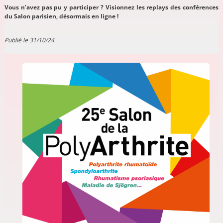
Vous n’avez pas pu y participer ? Visionnez les replays des conférences
du Salon parisien, désormais en ligne !
Publié le 31/10/24