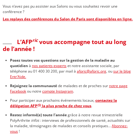
Vous n’avez pas pu assister aux Salons ou vous souhaitez revoir une
conférence ?
Les replays
des conférences du Salon de Paris sont disponibles en ligne.
ric
L’AFP
vous accompagne tout au long
de l’année !
Posez toutes vos questions
sur la gestion de la maladie au
quotidien
à
nos patients-experts
et notre assistante sociale, par
téléphone au 01 400 30 200, par mail à
afpric@afpric.org
, ou
sur le blog
Entr’Aide.
Rejoignez la communauté
de malades et de proches sur
notre page
Facebook
ou notre
compte Instagram
.
Pour participer aux prochains événements locaux,
contactez la
ric
délégation AFP
la plus proche de chez vous
.
Restez informé(e) toute l’année
grâce à notre revue trimestrielle
PolyArthrite
infos
: interviews de professionnels de santé, actualités sur
la maladie, témoignages de malades et conseils pratiques…
Abonnez-
vous
!