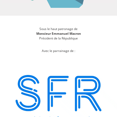
Sous le haut patronage de
Monsieur Emmanuel Macron
Président de la République
Avec le parrainage de :