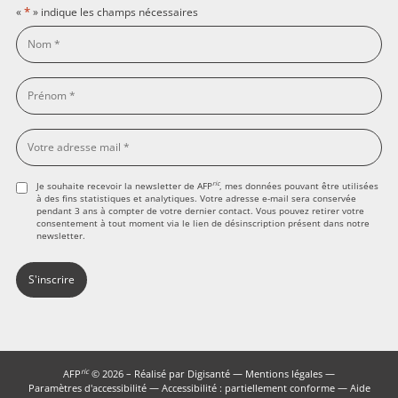
*
«
» indique les champs nécessaires
ric
Je souhaite recevoir la newsletter de AFP
, mes données pouvant être utilisées
à des fins statistiques et analytiques. Votre adresse e-mail sera conservée
pendant 3 ans à compter de votre dernier contact. Vous pouvez retirer votre
consentement à tout moment via le lien de désinscription présent dans notre
newsletter.
ric
AFP
© 2026 – Réalisé par
Digisanté
—
Mentions légales
—
Paramètres d'accessibilité
—
Accessibilité : partiellement conforme
—
Aide