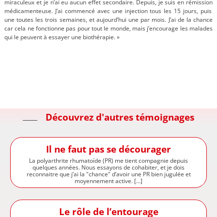
miraculeux et je n’ai eu aucun effet secondaire. Depuis, je suis en rémission
médicamenteuse
. J’ai commencé avec une injection tous les 15 jours, puis
une toutes les trois semaines, et aujourd’hui une par mois. J’ai de la chance
car cela ne fonctionne pas pour tout le monde, mais j’encourage les malades
qui le peuvent à essayer une biothérapie. »
Découvrez d'autres témoignages
Il ne faut pas se décourager
La polyarthrite rhumatoïde (PR) me tient compagnie depuis
quelques années. Nous essayons de cohabiter, et je dois
reconnaitre que j’ai la "chance" d’avoir une PR bien jugulée et
moyennement active. [...]
Le rôle de l’entourage